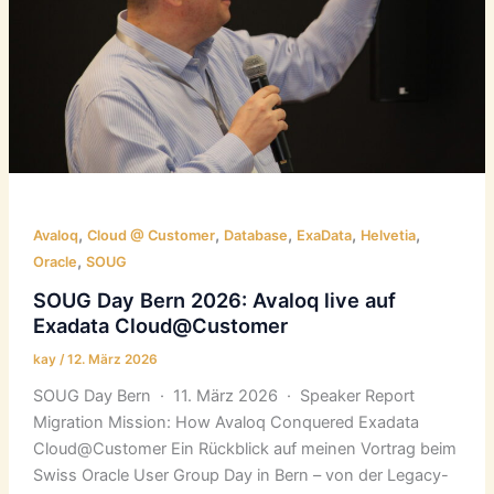
,
,
,
,
,
Avaloq
Cloud @ Customer
Database
ExaData
Helvetia
,
Oracle
SOUG
SOUG Day Bern 2026: Avaloq live auf
Exadata Cloud@Customer
kay
/
12. März 2026
SOUG Day Bern · 11. März 2026 · Speaker Report
Migration Mission: How Avaloq Conquered Exadata
Cloud@Customer Ein Rückblick auf meinen Vortrag beim
Swiss Oracle User Group Day in Bern – von der Legacy-